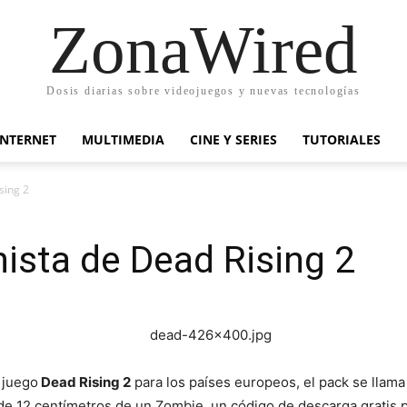
ZonaWired
Dosis diarias sobre videojuegos y nuevas tecnologías
INTERNET
MULTIMEDIA
CINE Y SERIES
TUTORIALES
sing 2
nista de Dead Rising 2
 juego
Dead Rising 2
para los países europeos, el pack se llam
 de 12 centímetros de un Zombie, un código de descarga gratis 