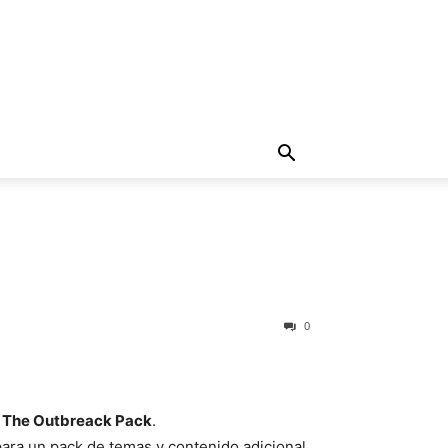
0
a
The Outbreack Pack
.
para un pack de temas y contenido adicional