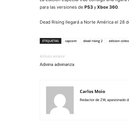
para las versiones de
PS3
y
Xbox 360
.
Dead Rising llegará a Norte América el 28 
ETIQUETAS
capcom
dead rising 2
edicion colec
Artículo anterior
Adivina adivinanza
Carlos Moio
Redactor de ZW, apasionado de 