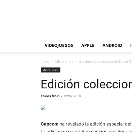
VIDEOJUEGOS
APPLE
ANDROID
Inicio
Miscelánea
Edición coleccionista de Dead Ri
Miscelánea
Edición coleccio
Carlos Moio
-
09/07/2010
Capcom
ha revelado la edición especial del
La edición especial trae consigo una figura