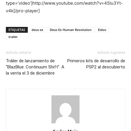
type=’video’]http://www.youtube.com/watch?v=45Iu3Yt-
v4k[/pro-player]
ETIQUETAS
deus ex
Deus Ex Human Revolution
Eidos
trailer
Artículo anterior
Artículo siguiente
Tráiler de lanzamiento de
Primeros kits de desarrollo de
“BlazBlue: Continuum Shift”. A
PSP2 al descubierto
la venta el 3 de diciembre