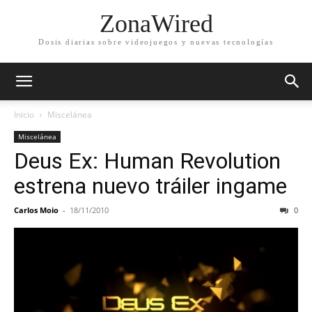
ZonaWired
Dosis diarias sobre videojuegos y nuevas tecnologías
Inicio
Miscelánea
Miscelánea
Deus Ex: Human Revolution
estrena nuevo tráiler ingame
Carlos Moio
-
18/11/2010
0