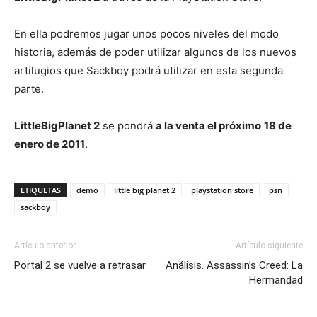
En ella podremos jugar unos pocos niveles del modo
historia, además de poder utilizar algunos de los nuevos
artilugios que Sackboy podrá utilizar en esta segunda
parte.
LittleBigPlanet 2
se pondrá
a la venta el próximo
18 de
enero de 2011
.
ETIQUETAS
demo
little big planet 2
playstation store
psn
sackboy
Artículo anterior
Artículo siguiente
Portal 2 se vuelve a retrasar
Análisis. Assassin’s Creed: La
Hermandad