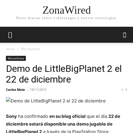
ZonaWired
Dosis diarias sobre videojuegos y nuevas tecnologías
Inicio
Miscelánea
Miscelánea
Demo de LittleBigPlanet 2 el
22 de diciembre
Carlos Moio
-
19/11/2010
1
Sony
ha confirmado
en su blog oficial
que el día
22 de
diciembre estará disponible una demo jugable de
LittleBigPlanet 2
a través de la PlayStation Store.