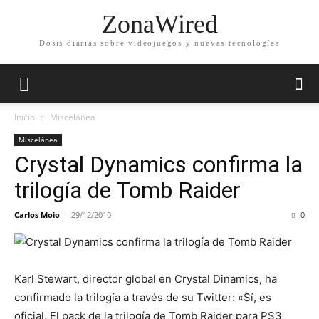
ZonaWired
Dosis diarias sobre videojuegos y nuevas tecnologías
Inicio
Miscelánea
Miscelánea
Crystal Dynamics confirma la
trilogía de Tomb Raider
Carlos Moio
-
29/12/2010
0
Karl Stewart, director global en Crystal Dinamics, ha
confirmado la trilogía a través de su Twitter: «Sí, es
oficial. El pack de la trilogía de Tomb Raider para PS3