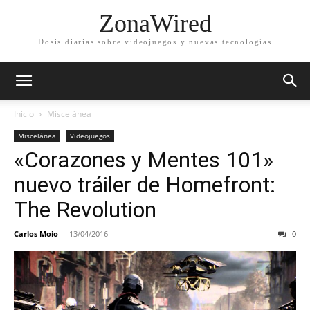
ZonaWired
Dosis diarias sobre videojuegos y nuevas tecnologías
Inicio
Miscelánea
Miscelánea
Videojuegos
«Corazones y Mentes 101»
nuevo tráiler de Homefront:
The Revolution
Carlos Moio
-
13/04/2016
0