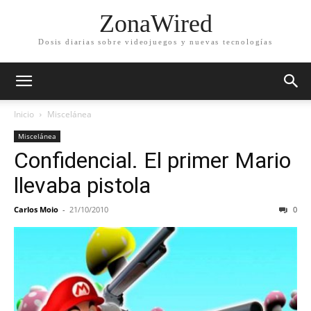
ZonaWired
Dosis diarias sobre videojuegos y nuevas tecnologías
Inicio
Miscelánea
Miscelánea
Confidencial. El primer Mario
llevaba pistola
Carlos Moio
-
21/10/2010
0