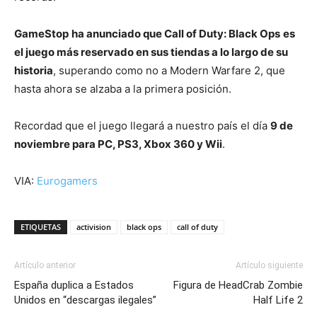
GameStop
ha anunciado que Call of Duty: Black Ops
es
el juego más reservado en sus tiendas a lo largo de su
historia
, superando como no a Modern Warfare 2, que
hasta ahora se alzaba a la primera posición.
Recordad que el juego llegará a nuestro país el día
9 de
noviembre para PC, PS3, Xbox 360 y Wii
.
VIA:
Eurogamers
ETIQUETAS
activision
black ops
call of duty
Artículo anterior
Artículo siguiente
España duplica a Estados
Figura de HeadCrab Zombie
Unidos en “descargas ilegales”
Half Life 2