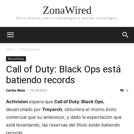
ZonaWired
Dosis diarias sobre videojuegos y nuevas tecnologías
Inicio
Miscelánea
Miscelánea
Call of Duty: Black Ops está
batiendo records
Carlos Moio
-
10/10/2010
0
Activision
espera que
Call of Duty: Black Ops
,
desarrollado por
Treyarch
, obtuviera el mismo éxito
comercial que su antecesor, y dado la expectación que
está levantando, las reservas del título están batiendo
records.