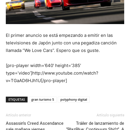
El primer anuncio se está empezando a emitir en las
televisiones de Japón junto con una pegadiza canción
llamada “We Love Cars”. Espero que os guste.
[pro-player width=’640′ height=’385′
type=’video’]http://www.youtube.com/watch?
v=TGaAD6HJh1U[/pro-player]
ETIQUETAS
gran turismo 5
polyphony digital
Artículo anterior
Artículo siguiente
Assassin’s Creed Ascendance
Tráiler de lanzamiento de
sale mañana viernes
“BlazBlue: Continuum Shift”. A