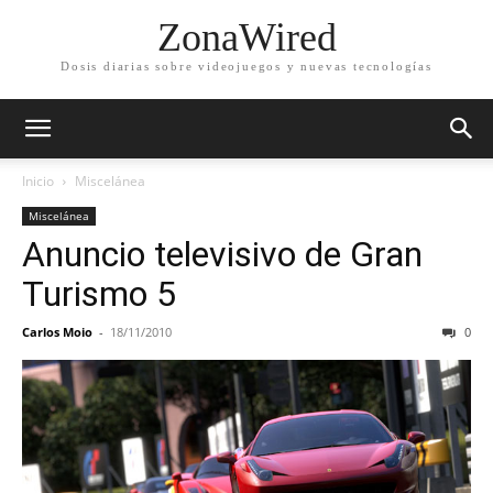
ZonaWired
Dosis diarias sobre videojuegos y nuevas tecnologías
Inicio
Miscelánea
Miscelánea
Anuncio televisivo de Gran
Turismo 5
Carlos Moio
-
18/11/2010
0