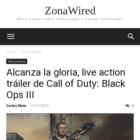
ZonaWired
Dosis diarias sobre videojuegos y nuevas tecnologías
Inicio
Miscelánea
Miscelánea
Alcanza la gloria, live action
tráiler de Call of Duty: Black
Ops III
Carlos Moio
-
01/11/2015
0