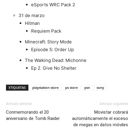
eSports WRC Pack 2
31 de marzo
Hitman
Requiem Pack
Minecraft: Story Mode
Episode 5: Order Up
The Walking Dead: Michonne
Ep 2. Give No Shelter
ETIQUETAS
playstation store
ps store
psn
sony
Artículo anterior
Artículo siguiente
Conmemorando el 20
Movistar cobrará
aniversario de Tomb Raider
automáticamente el exceso
de megas en datos móviles