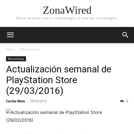
ZonaWired
Dosis diarias sobre videojuegos y nuevas tecnologías
Inicio
Miscelánea
Miscelánea
Actualización semanal de
PlayStation Store
(29/03/2016)
Carlos Moio
-
29/03/2016
0