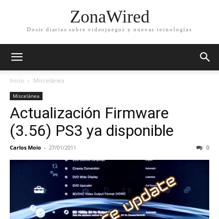
ZonaWired
Dosis diarias sobre videojuegos y nuevas tecnologías
Inicio
Miscelánea
Miscelánea
Actualización Firmware
(3.56) PS3 ya disponible
Carlos Moio
-
27/01/2011
0