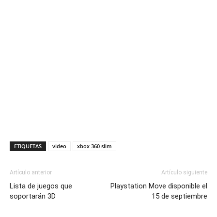
ETIQUETAS
video
xbox 360 slim
Artículo anterior
Artículo siguiente
Lista de juegos que
Playstation Move disponible el
soportarán 3D
15 de septiembre