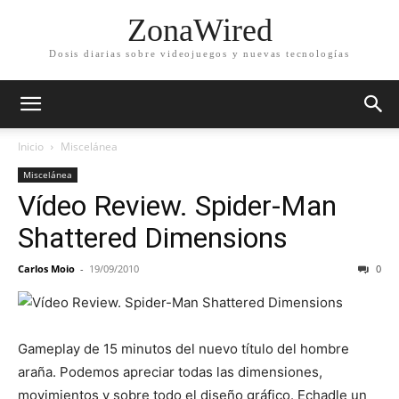
ZonaWired
Dosis diarias sobre videojuegos y nuevas tecnologías
Inicio
Miscelánea
Miscelánea
Vídeo Review. Spider-Man
Shattered Dimensions
Carlos Moio
-
19/09/2010
0
Gameplay de 15 minutos del nuevo título del hombre
araña. Podemos apreciar todas las dimensiones,
movimientos y sobre todo el diseño gráfico. Echadle un