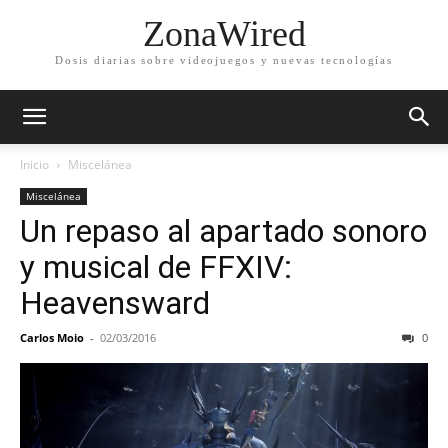
ZonaWired
Dosis diarias sobre videojuegos y nuevas tecnologías
Inicio
Miscelánea
Miscelánea
Un repaso al apartado sonoro
y musical de FFXIV:
Heavensward
Carlos Moio
-
02/03/2016
0