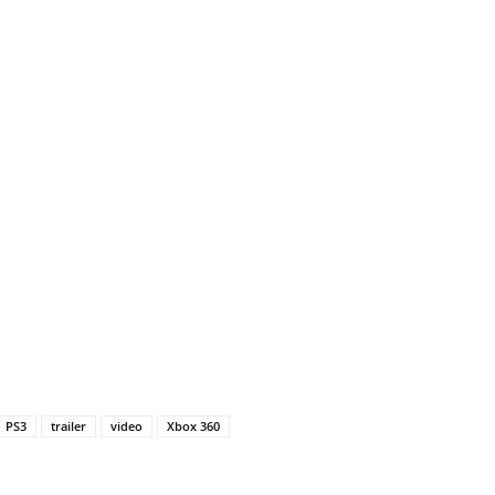
PS3
trailer
video
Xbox 360