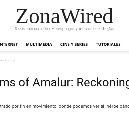
ZonaWired
Dosis diarias sobre videojuegos y nuevas tecnologías
INTERNET
MULTIMEDIA
CINE Y SERIES
TUTORIALES
 Reckoning
oms of Amalur: Reckonin
rado por fin en movimiento, donde podemos ver al héroe dánd