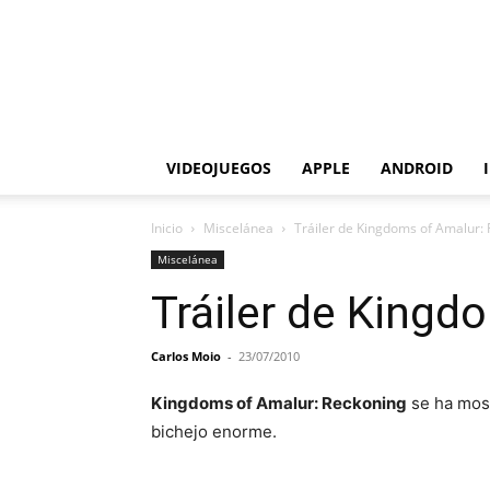
VIDEOJUEGOS
APPLE
ANDROID
Inicio
Miscelánea
Tráiler de Kingdoms of Amalur:
Miscelánea
Tráiler de Kingd
Carlos Moio
-
23/07/2010
Kingdoms of Amalur: Reckoning
se ha most
bichejo enorme.