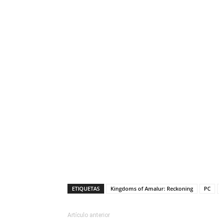
ETIQUETAS
Kingdoms of Amalur: Reckoning
PC
Artículo anterior