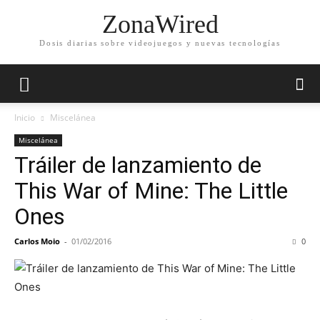
ZonaWired
Dosis diarias sobre videojuegos y nuevas tecnologías
Inicio
Miscelánea
Miscelánea
Tráiler de lanzamiento de
This War of Mine: The Little
Ones
Carlos Moio
-
01/02/2016
0