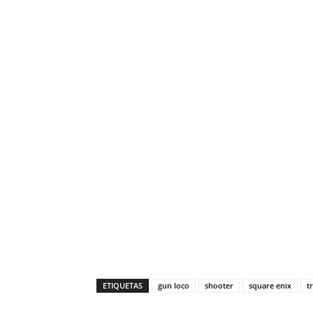
ETIQUETAS
gun loco
shooter
square enix
t