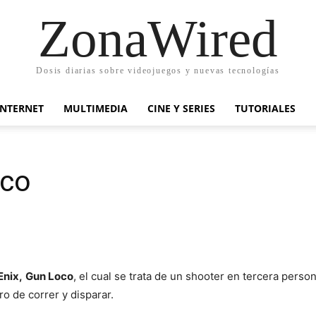
ZonaWired
Dosis diarias sobre videojuegos y nuevas tecnologías
INTERNET
MULTIMEDIA
CINE Y SERIES
TUTORIALES
oco
Enix,
Gun Loco
, el cual se trata de un shooter en tercera perso
o de correr y disparar.