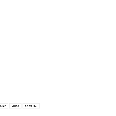
railer
video
Xbox 360