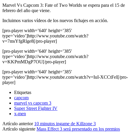
Marvel Vs Capcom 3: Fate of Two Worlds se espera para el 15 de
febrero del año que viene.
Incluimos varios vídeos de los nuevos fichajes en acción.
[pro-player width=’640′ height=’385′
type=’video’]http://www.youtube.com/watch?
v=7msYfgRlge8[/pro-player]
[pro-player width=’640′ height=’385′
type=’video’]http://www.youtube.com/watch?
v=KKPmMDgP7OU[/pro-player]
[pro-player width=’640′ height=’385′
type=’video’]http://www.youtube.com/watch?v=IuI-XCCtFeI[/pro-
player]
Etiquetas
capcom
marvel vs capcom 3
Super Street Fighter IV
x-men
Artículo anterior
10 minutos ingame de Killzone 3
Artículo siguiente
Mass Effect 3 será presentado en los premios