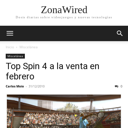
ZonaWired
Dosis diarias sobre videojuegos y nuevas tecnologías
Inicio
Miscelánea
Miscelánea
Top Spin 4 a la venta en
febrero
Carlos Moio
-
31/12/2010
0