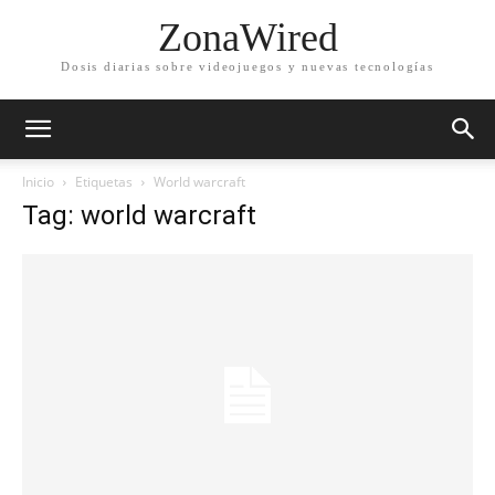
ZonaWired
Dosis diarias sobre videojuegos y nuevas tecnologías
Inicio
Etiquetas
World warcraft
Tag: world warcraft