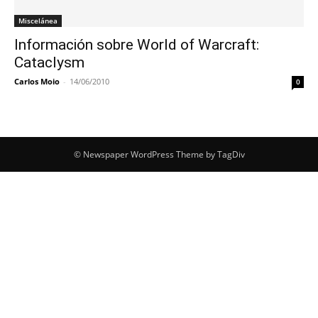
Miscelánea
Información sobre World of Warcraft:
Cataclysm
Carlos Moio
-
14/06/2010
0
© Newspaper WordPress Theme by TagDiv