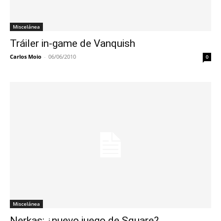
Miscelánea
Tráiler in-game de Vanquish
Carlos Moio
-
06/06/2010
0
Miscelánea
Nerkas: ¿nuevo juego de Square?