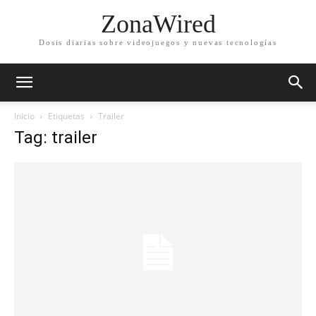
ZonaWired
Dosis diarias sobre videojuegos y nuevas tecnologías
Inicio
Etiquetas
Trailer
Tag: trailer