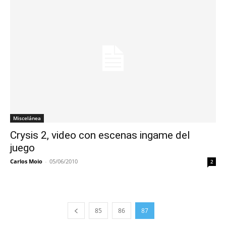
Miscelánea
Crysis 2, video con escenas ingame del
juego
Carlos Moio
-
05/06/2010
2
85
86
87