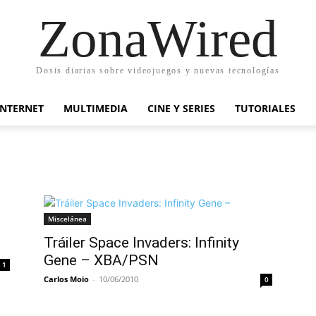
ZonaWired
Dosis diarias sobre videojuegos y nuevas tecnologías
INTERNET
MULTIMEDIA
CINE Y SERIES
TUTORIALES
Miscelánea
Tráiler Space Invaders: Infinity
Gene – XBA/PSN
1
Carlos Moio
-
10/06/2010
0