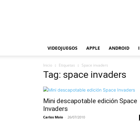
VIDEOJUEGOS
APPLE
ANDROID
Inicio
Etiquetas
Space invaders
Tag: space invaders
Mini descapotable edición Space
Invaders
Carlos Moio
-
26/07/2010