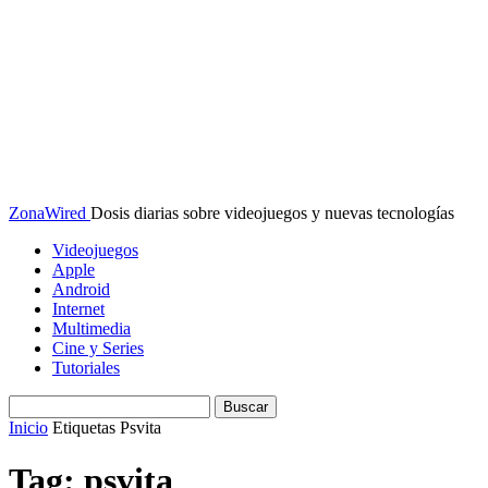
ZonaWired
Dosis diarias sobre videojuegos y nuevas tecnologías
Videojuegos
Apple
Android
Internet
Multimedia
Cine y Series
Tutoriales
Inicio
Etiquetas
Psvita
Tag: psvita