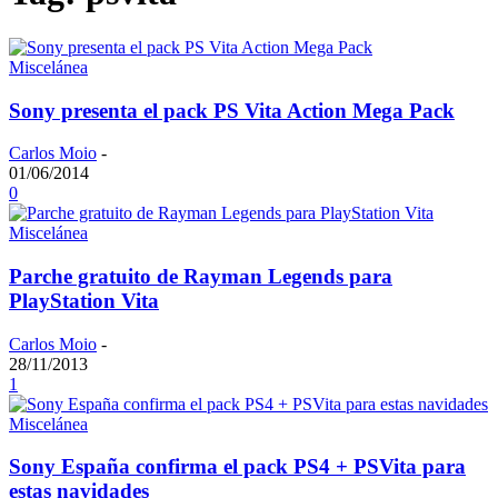
Miscelánea
Sony presenta el pack PS Vita Action Mega Pack
Carlos Moio
-
01/06/2014
0
Miscelánea
Parche gratuito de Rayman Legends para
PlayStation Vita
Carlos Moio
-
28/11/2013
1
Miscelánea
Sony España confirma el pack PS4 + PSVita para
estas navidades