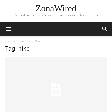
ZonaWired
Dosis diarias sobre videojuegos y nuevas tecnologías
Inicio
Etiquetas
Nike
Tag: nike