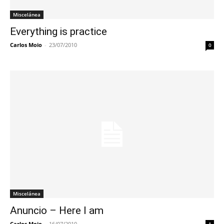
Miscelánea
Everything is practice
Carlos Moio
-
23/07/2010
0
Miscelánea
Anuncio – Here I am
Carlos Moio
-
16/07/2010