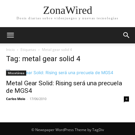
ZonaWired
Dosis diarias sobre videojuegos y nuevas tecnologías
Inicio
Etiquetas
Metal gear solid 4
Tag: metal gear solid 4
Miscelánea
Metal Gear Solid: Rising será una precuela
de MGS4
Carlos Moio
-
17/06/2010
0
© Newspaper WordPress Theme by TagDiv