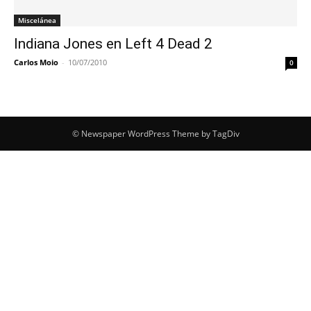
Miscelánea
Indiana Jones en Left 4 Dead 2
Carlos Moio
-
10/07/2010
0
© Newspaper WordPress Theme by TagDiv