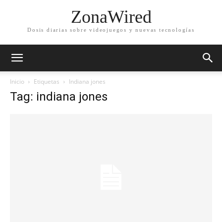
ZonaWired
Dosis diarias sobre videojuegos y nuevas tecnologías
Inicio
Etiquetas
Indiana jones
Tag: indiana jones