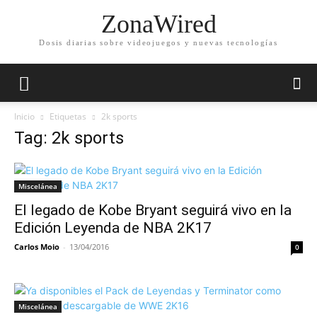
ZonaWired
Dosis diarias sobre videojuegos y nuevas tecnologías
Inicio
Etiquetas
2k sports
Tag: 2k sports
Miscelánea
El legado de Kobe Bryant seguirá vivo en la
Edición Leyenda de NBA 2K17
Carlos Moio
-
13/04/2016
0
Miscelánea