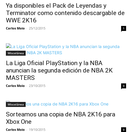
Ya disponibles el Pack de Leyendas y
Terminator como contenido descargable de
WWE 2K16
Carlos Moio
-
25/12/2015
1
Miscelánea
La Liga Oficial PlayStation y la NBA
anuncian la segunda edición de NBA 2K
MASTERS
Carlos Moio
-
23/10/2015
0
Miscelánea
Sorteamos una copia de NBA 2K16 para
Xbox One
Carlos Moio
-
19/10/2015
0