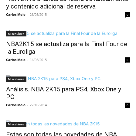
y contenido adicional de reserva
Carlos Moio
-
26/05/2015
0
Miscelánea
NBA2K15 se actualiza para la Final Four de
la Euroliga
Carlos Moio
-
14/05/2015
0
Miscelánea
Análisis. NBA 2K15 para PS4, Xbox One y
PC
Carlos Moio
-
22/10/2014
0
Miscelánea
Estas son todas las novedades de NBA