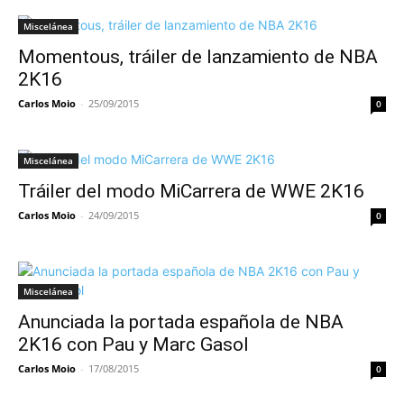
Miscelánea
Momentous, tráiler de lanzamiento de NBA
2K16
Carlos Moio
-
25/09/2015
0
Miscelánea
Tráiler del modo MiCarrera de WWE 2K16
Carlos Moio
-
24/09/2015
0
Miscelánea
Anunciada la portada española de NBA
2K16 con Pau y Marc Gasol
Carlos Moio
-
17/08/2015
0