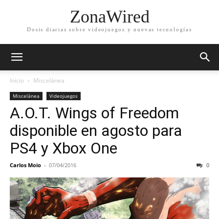
ZonaWired
Dosis diarias sobre videojuegos y nuevas tecnologías
Inicio
Miscelánea
Miscelánea
Videojuegos
A.O.T. Wings of Freedom
disponible en agosto para
PS4 y Xbox One
Carlos Moio
-
07/04/2016
0