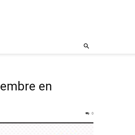
viembre en
0