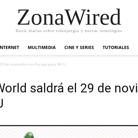
ZonaWired
Dosis diarias sobre videojuegos y nuevas tecnologías
INTERNET
MULTIMEDIA
CINE Y SERIES
TUTORIALES
 29 de noviembre en Europa para Wii U
orld saldrá el 29 de no
U