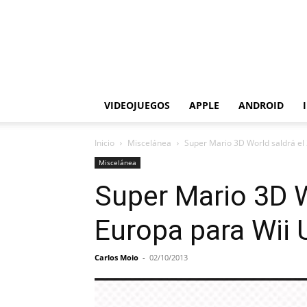
VIDEOJUEGOS
APPLE
ANDROID
Inicio
Miscelánea
Super Mario 3D World saldrá el
Miscelánea
Super Mario 3D W
Europa para Wii 
Carlos Moio
-
02/10/2013