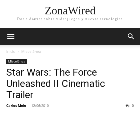
ZonaWired
Dosis diarias sobre videojuegos y nuevas tecnologías
Inicio
Miscelánea
Miscelánea
Star Wars: The Force
Unleashed II Cinematic
Trailer
Carlos Moio
-
12/06/2010
0