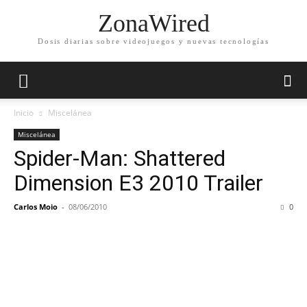
ZonaWired
Dosis diarias sobre videojuegos y nuevas tecnologías
Inicio
Miscelánea
Miscelánea
Spider-Man: Shattered
Dimension E3 2010 Trailer
Carlos Moio
-
08/06/2010
0