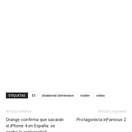
ETIQUETAS
E3
shattered dimension
trailer
video
Artículo anterior
Artículo siguiente
Orange confirma que sacarán
Protagonista inFamous 2
el iPhone 4 en España: se