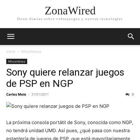
ZonaWired
Dosis diarias sobre videojuegos y nuevas tecnologías
Inicio
Miscelánea
Miscelánea
Sony quiere relanzar juegos
de PSP en NGP
Carlos Moio
-
31/01/2011
0
La próxima consola portátil de Sony, conocida como NGP,
no tendrá unidad UMD. Así pues, ¿qué pasa con nuestra
estantería de juegos de PSP, que está mayoritariamente