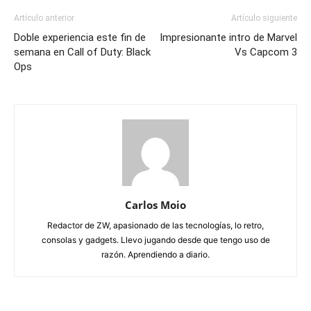
Artículo anterior
Artículo siguiente
próxima
Doble experiencia este fin de
Impresionante intro de Marvel
semana en Call of Duty: Black
Vs Capcom 3
consola
Ops
portátil
de
Sony,
conocida
como
Carlos Moio
Redactor de ZW, apasionado de las tecnologías, lo retro,
NGP,
consolas y gadgets. Llevo jugando desde que tengo uso de
razón. Aprendiendo a diario.
no
tendrá