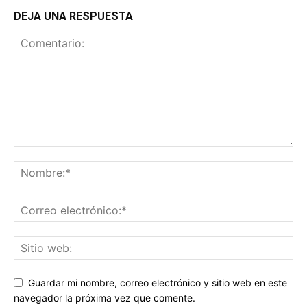
unidad
DEJA UNA RESPUESTA
UMD
.
Así
pues,
¿qué
pasa
con
nuestra
estantería
de
Guardar mi nombre, correo electrónico y sitio web en este
juegos
navegador la próxima vez que comente.