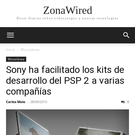
ZonaWired
Dosis diarias sobre videojuegos y nuevas tecnologías
Inicio
Miscelánea
Miscelánea
Sony ha facilitado los kits de
desarrollo del PSP 2 a varias
compañías
Carlos Moio
-
28/09/2010
0