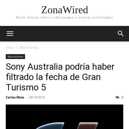
ZonaWired
Dosis diarias sobre videojuegos y nuevas tecnologías
Inicio
Miscelánea
Miscelánea
Sony Australia podría haber
filtrado la fecha de Gran
Turismo 5
Carlos Moio
-
28/10/2010
0