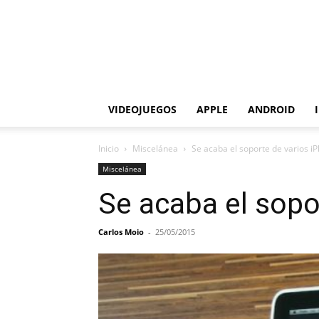
VIDEOJUEGOS
APPLE
ANDROID
Inicio
Miscelánea
Se acaba el soporte de varios iP
Miscelánea
Se acaba el sopo
Carlos Moio
-
25/05/2015