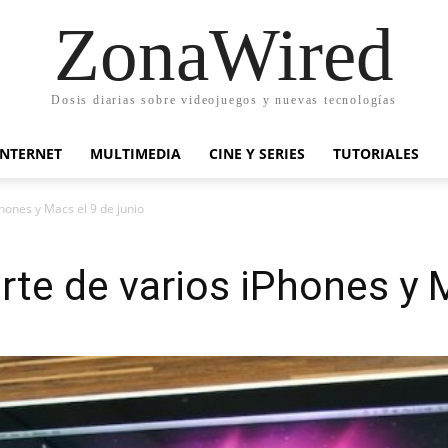
ZonaWired
Dosis diarias sobre videojuegos y nuevas tecnologías
INTERNET
MULTIMEDIA
CINE Y SERIES
TUTORIALES
hones y Macs el 9 de junio
rte de varios iPhones y M