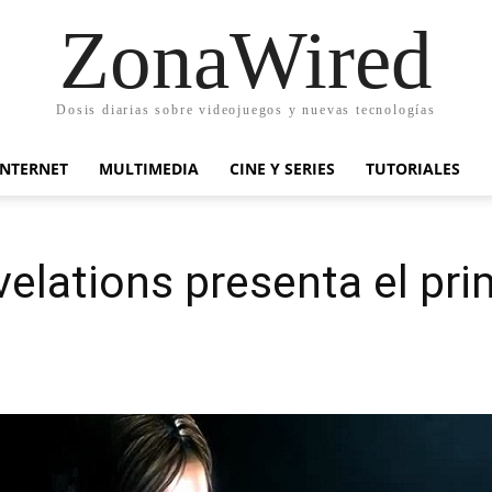
ZonaWired
Dosis diarias sobre videojuegos y nuevas tecnologías
INTERNET
MULTIMEDIA
CINE Y SERIES
TUTORIALES
velations presenta el prim