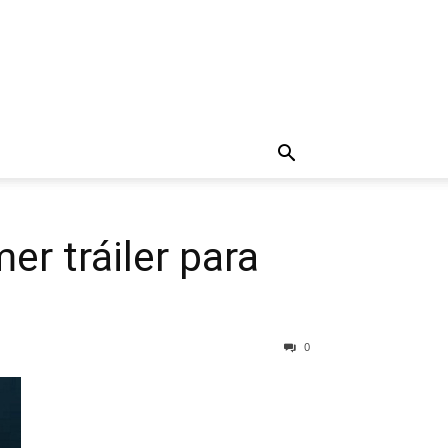
er tráiler para
0