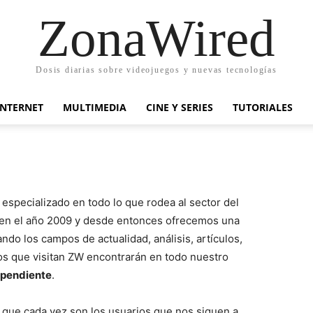
ZonaWired
Dosis diarias sobre videojuegos y nuevas tecnologías
INTERNET
MULTIMEDIA
CINE Y SERIES
TUTORIALES
specializado en todo lo que rodea al sector del
ó en el año 2009 y desde entonces ofrecemos una
ando los campos de actualidad, análisis, artículos,
ios que visitan ZW encontrarán en todo nuestro
dependiente
.
 que cada vez son los usuarios que nos siguen a