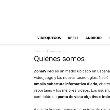
VIDEOJUEGOS
APPLE
ANDROID
Inicio
Quiénes somos
Quiénes somos
ZonaWired
es un medio ubicado en España e
videojuego y las nuevas tecnologías. Naci
amplia cobertura informativa diaria
, abarc
reportajes y los mejores vídeos. Los usuar
contenido un
punto de vista objetivo e in
A día de hoy seguimos en crecimiento dado