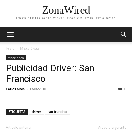
ZonaWired
Dosis diarias sobre videojuegos y nuevas tecnologías
Inicio
Miscelánea
Miscelánea
Publicidad Driver: San
Francisco
Carlos Moio
-
13/06/2010
0
ETIQUETAS
driver
san francisco
Artículo anterior
Artículo siguiente