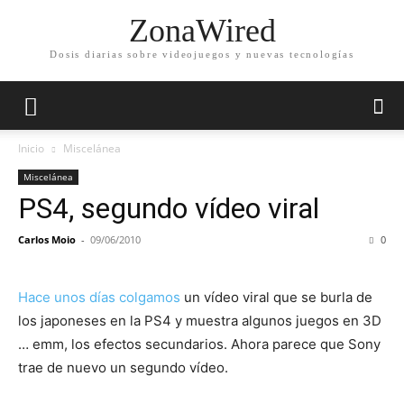
ZonaWired
Dosis diarias sobre videojuegos y nuevas tecnologías
Inicio
Miscelánea
Miscelánea
PS4, segundo vídeo viral
Carlos Moio
-
09/06/2010
0
Hace unos días colgamos
un vídeo viral que se burla de
los japoneses en la PS4 y muestra algunos juegos en 3D
… emm, los efectos secundarios. Ahora parece que Sony
trae de nuevo un segundo vídeo.