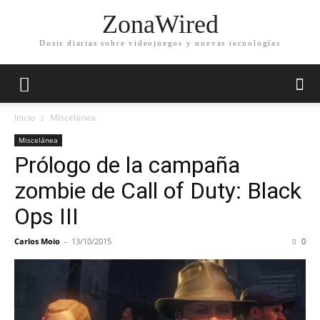
ZonaWired
Dosis diarias sobre videojuegos y nuevas tecnologías
Inicio
Miscelánea
Miscelánea
Prólogo de la campaña
zombie de Call of Duty: Black
Ops III
Carlos Moio
-
13/10/2015
0