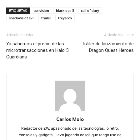
ETIQUETAS
activision
black ops 3
call of duty
shadows of evil
trailer
treyarch
Artículo anterior
Artículo siguiente
Ya sabemos el precio de las
Tráiler de lanzamiento de
microtransacciones en Halo 5:
Dragon Quest Heroes
Guardians
Carlos Moio
Redactor de ZW, apasionado de las tecnologías, lo retro,
consolas y gadgets. Llevo jugando desde que tengo uso de