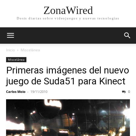
ZonaWired
Dosis diarias sobre videojuegos y nuevas tecnologías
Inicio
Miscelánea
Miscelánea
Primeras imágenes del nuevo
juego de Suda51 para Kinect
Carlos Moio
-
19/11/2010
0