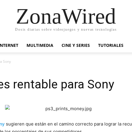
ZonaWired
Dosis diarias sobre videojuegos y nuevas tecnologías
INTERNET
MULTIMEDIA
CINE Y SERIES
TUTORIALES
ra Sony
 es rentable para Sony
ny
sugieren que están en el camino correcto para lograr la r
de los porcentajes de sus competidores.