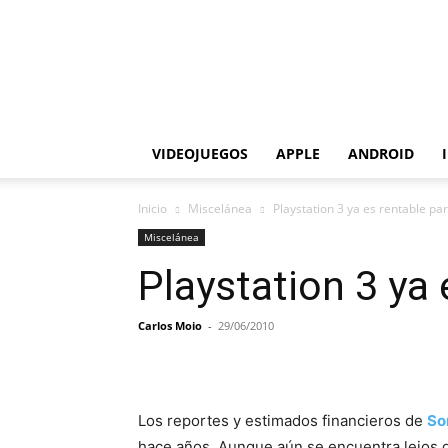
VIDEOJUEGOS
APPLE
ANDROID
Inicio
Miscelánea
Playstation 3 ya es rentable pa
Miscelánea
Playstation 3 ya
Carlos Moio
-
29/06/2010
Los reportes y estimados financieros de
So
hace años. Aunque aún se encuentra lejos 