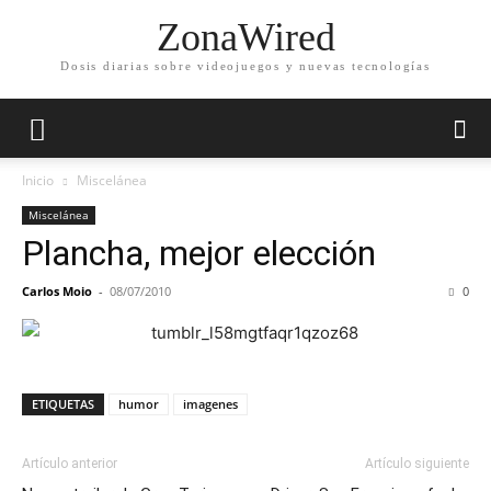
ZonaWired
Dosis diarias sobre videojuegos y nuevas tecnologías
Inicio
Miscelánea
Miscelánea
Plancha, mejor elección
Carlos Moio
-
08/07/2010
0
ETIQUETAS
humor
imagenes
Artículo anterior
Artículo siguiente