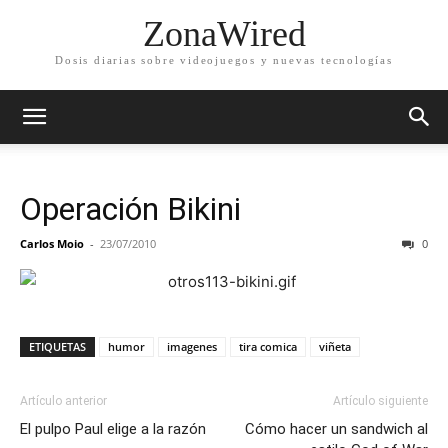
ZonaWired
Dosis diarias sobre videojuegos y nuevas tecnologías
Operación Bikini
Carlos Moio
-
23/07/2010
0
ETIQUETAS
humor
imagenes
tira comica
viñeta
Artículo anterior
Artículo siguiente
El pulpo Paul elige a la razón
Cómo hacer un sandwich al