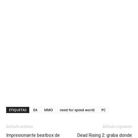
ETIQUETAS
EA
MMO
need for speed world
PC
Artículo anterior
Artículo siguiente
Impresionante beatbox de
Dead Rising 2: graba donde