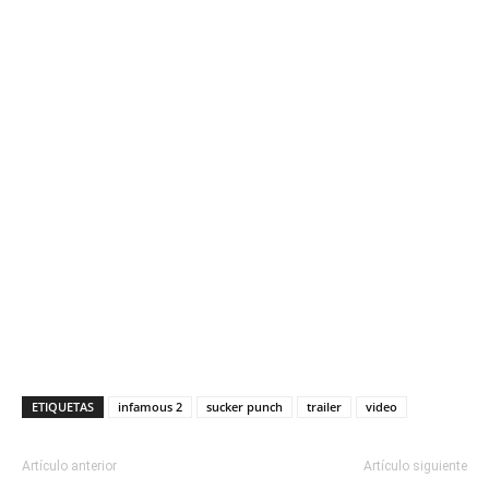
ETIQUETAS
infamous 2
sucker punch
trailer
video
Artículo anterior
Artículo siguiente