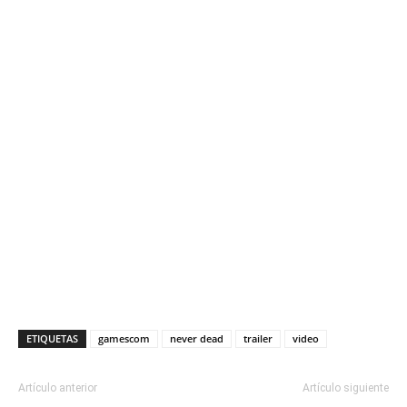
ETIQUETAS
gamescom
never dead
trailer
video
Artículo anterior
Artículo siguiente