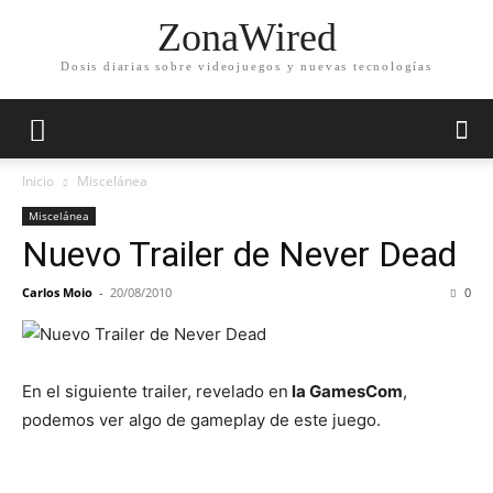
ZonaWired
Dosis diarias sobre videojuegos y nuevas tecnologías
Inicio
Miscelánea
Miscelánea
Nuevo Trailer de Never Dead
Carlos Moio
-
20/08/2010
0
En el siguiente trailer, revelado en
la GamesCom
,
podemos ver algo de gameplay de este juego.