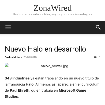
ZonaWired
Dosis diarias sobre videojuegos y nuevas tecnologías
Nuevo Halo en desarrollo
Carlos Moio
-
20/07/2010
0
343 Industries
ya están trabajando en un nuevo titulo de
la franquicia
Halo
. Al menos asi aparecía en el currículum
de
Paul Ehreth
, quien trabaja en
Microsoft Game
Studios
.