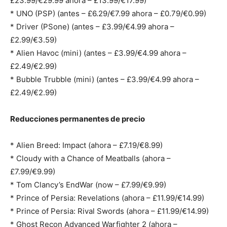
£23.99/€29.99 ahora – £13.99/€17.99)
* UNO (PSP) (antes – £6.29/€7.99 ahora – £0.79/€0.99)
* Driver (PSone) (antes – £3.99/€4.99 ahora –
£2.99/€3.59)
* Alien Havoc (mini) (antes – £3.99/€4.99 ahora –
£2.49/€2.99)
* Bubble Trubble (mini) (antes – £3.99/€4.99 ahora –
£2.49/€2.99)
Reducciones permanentes de precio
* Alien Breed: Impact (ahora – £7.19/€8.99)
* Cloudy with a Chance of Meatballs (ahora –
£7.99/€9.99)
* Tom Clancy’s EndWar (now – £7.99/€9.99)
* Prince of Persia: Revelations (ahora – £11.99/€14.99)
* Prince of Persia: Rival Swords (ahora – £11.99/€14.99)
* Ghost Recon Advanced Warfighter 2 (ahora –