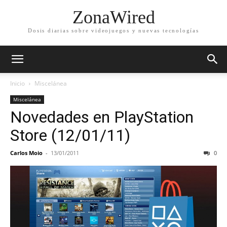
ZonaWired
Dosis diarias sobre videojuegos y nuevas tecnologías
Inicio
Miscelánea
Miscelánea
Novedades en PlayStation
Store (12/01/11)
Carlos Moio
-
13/01/2011
0