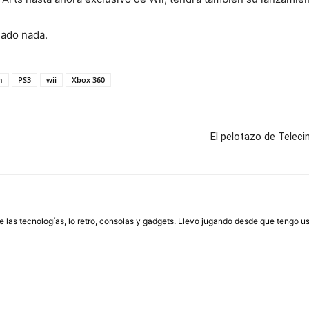
mado nada.
m
PS3
wii
Xbox 360
El pelotazo de Teleci
las tecnologías, lo retro, consolas y gadgets. Llevo jugando desde que tengo us