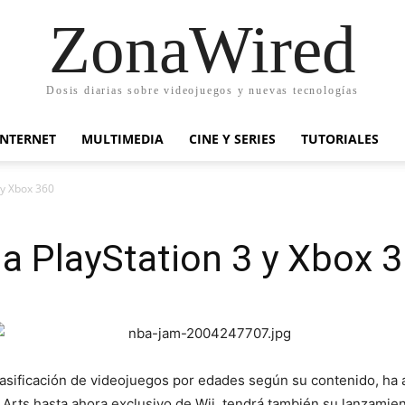
ZonaWired
Dosis diarias sobre videojuegos y nuevas tecnologías
INTERNET
MULTIMEDIA
CINE Y SERIES
TUTORIALES
 y Xbox 360
a PlayStation 3 y Xbox 
asificación de videojuegos por edades según su contenido, ha
 Arts hasta ahora exclusivo de Wii, tendrá también su lanzamie