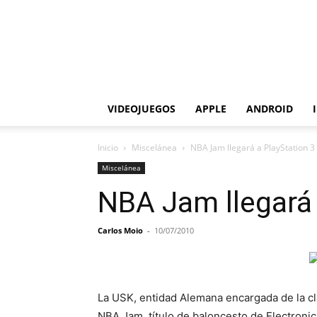
VIDEOJUEGOS
APPLE
ANDROID
Inicio
Miscelánea
NBA Jam llegará a PlayStation 3
Miscelánea
NBA Jam llegará 
Carlos Moio
-
10/07/2010
La USK, entidad Alemana encargada de la cl
NBA Jam, título de baloncesto de Electronic