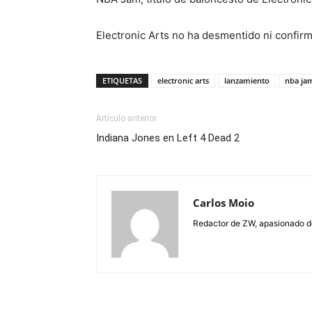
Electronic Arts no ha desmentido ni confir
ETIQUETAS
electronic arts
lanzamiento
nba ja
Artículo anterior
Indiana Jones en Left 4 Dead 2
Carlos Moio
Redactor de ZW, apasionado de 